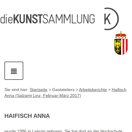
Inhalt
Navigation
Service-
Fußzeile
Accesskey
Accesskey
[1]
[2]
Links
mit
Accesskey
[3]
Kontaktdaten
Accesskey
[4]
Navigation
ein-
und
ausblenden
Sie sind hier:
Startseite
> Gastateliers >
Arbeitsberichte
>
Haifisch
Anna (Salzamt Linz, Februar-März 2017)
HAIFISCH ANNA
wurde 1986 in Leipzig geboren. Sie hat dort an der Hochschule