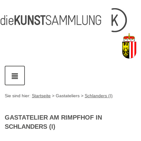
Inhalt
Navigation
Service-
Fußzeile
Accesskey
Accesskey
[1]
[2]
Links
mit
Accesskey
[3]
Kontaktdaten
Accesskey
[4]
Navigation
ein-
und
ausblenden
Sie sind hier:
Startseite
> Gastateliers >
Schlanders (I)
GASTATELIER AM RIMPFHOF IN
SCHLANDERS (I)