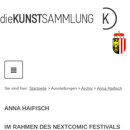
Inhalt
Navigation
Service-
Fußzeile
Accesskey
Accesskey
[1]
[2]
Links
mit
Accesskey
[3]
Kontaktdaten
Accesskey
[4]
Navigation
ein-
und
ausblenden
Sie sind hier:
Startseite
> Ausstellungen >
Archiv
>
Anna Haifisch
ANNA HAIFISCH
IM RAHMEN DES NEXTCOMIC FESTIVALS