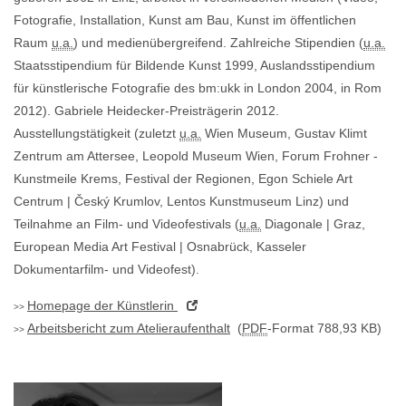
Fotografie, Installation, Kunst am Bau, Kunst im öffentlichen
Raum
u.a.
) und medienübergreifend. Zahlreiche Stipendien (
u.a.
Staatsstipendium für Bildende Kunst 1999, Auslandsstipendium
für künstlerische Fotografie des bm:ukk in London 2004, in Rom
2012). Gabriele Heidecker-Preisträgerin 2012.
Ausstellungstätigkeit (zuletzt
u.a.
Wien Museum, Gustav Klimt
Zentrum am Attersee, Leopold Museum Wien, Forum Frohner -
Kunstmeile Krems, Festival der Regionen, Egon Schiele Art
Centrum | Český Krumlov, Lentos Kunstmuseum Linz) und
Teilnahme an Film- und Videofestivals (
u.a.
Diagonale | Graz,
European Media Art Festival | Osnabrück, Kasseler
Dokumentarfilm- und Videofest).
Homepage
der Künstlerin
Arbeitsbericht zum Atelieraufenthalt
(
PDF
-Format 788,93 KB)