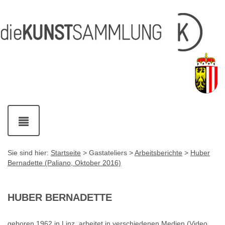
Inhalt
Navigation
Service-
Fußzeile
Accesskey
Accesskey
[1]
[2]
Links
mit
Accesskey
[3]
Kontaktdaten
Accesskey
[4]
Navigation
ein-
und
ausblenden
Sie sind hier:
Startseite
> Gastateliers >
Arbeitsberichte
>
Huber
Bernadette (Paliano, Oktober 2016)
HUBER BERNADETTE
geboren 1962 in Linz, arbeitet in verschiedenen Medien (Video,