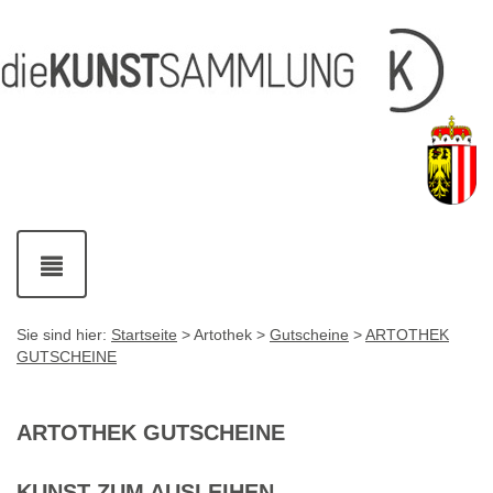
Inhalt
Navigation
Service-
Fußzeile
Accesskey
Accesskey
[1]
[2]
Links
mit
Accesskey
[3]
Kontaktdaten
Accesskey
[4]
Navigation
ein-
und
ausblenden
Sie sind hier:
Startseite
> Artothek >
Gutscheine
>
ARTOTHEK
GUTSCHEINE
ARTOTHEK GUTSCHEINE
KUNST ZUM AUSLEIHEN