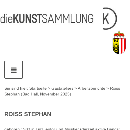
Inhalt
Navigation
Service-
Fußzeile
Accesskey
Accesskey
[1]
[2]
Links
mit
Accesskey
[3]
Kontaktdaten
Accesskey
[4]
Navigation
ein-
und
ausblenden
Sie sind hier:
Startseite
> Gastateliers >
Arbeitsberichte
>
Roiss
Stephan (Bad Hall, November 2025)
ROISS STEPHAN
geboren 1983 in Linz, Autor und Musiker (derzeit aktive Bands: