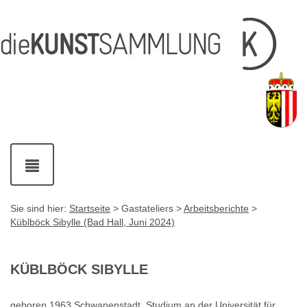
Inhalt
Navigation
Fußzeile
Accesskey
Accesskey
[1]
[2]
mit
Kontaktdaten
Accesskey
[4]
Navigation
ein-
und
ausblenden
Sie sind hier:
Startseite
> Gastateliers >
Arbeitsberichte
>
Küblböck Sibylle (Bad Hall, Juni 2024)
KÜBLBÖCK SIBYLLE
geboren 1963 Schwanenstadt. Studium an der Universität für