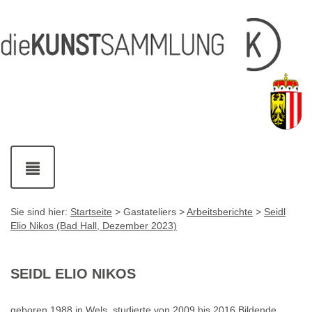
Inhalt
Navigation
Service-
Fußzeile
Accesskey
Accesskey
[1]
[2]
Links
mit
Accesskey
[3]
Kontaktdaten
Accesskey
[4]
Navigation
ein-
und
ausblenden
Sie sind hier:
Startseite
> Gastateliers >
Arbeitsberichte
>
Seidl
Elio Nikos (Bad Hall, Dezember 2023)
SEIDL ELIO NIKOS
geboren 1988 in Wels, studierte von 2009 bis 2016 Bildende