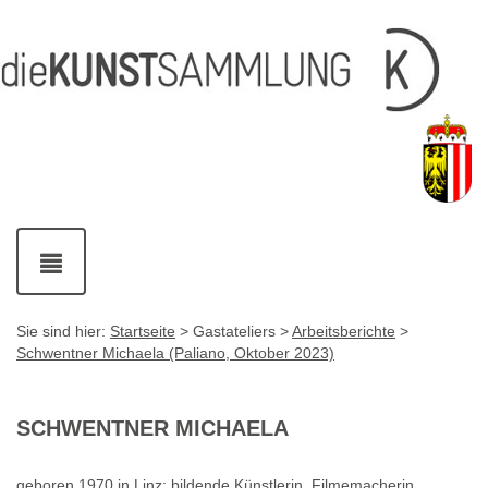
Inhalt
Navigation
Service-
Fußzeile
Accesskey
Accesskey
[1]
[2]
Links
mit
Accesskey
[3]
Kontaktdaten
Accesskey
[4]
Navigation
ein-
und
ausblenden
Sie sind hier:
Startseite
> Gastateliers >
Arbeitsberichte
>
Schwentner Michaela (Paliano, Oktober 2023)
SCHWENTNER MICHAELA
geboren 1970 in Linz; bildende Künstlerin, Filmemacherin,