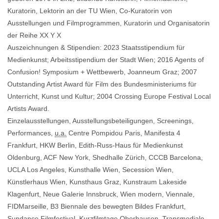
Kuratorin, Lektorin an der TU Wien, Co-Kuratorin von
Ausstellungen und Filmprogrammen, Kuratorin und Organisatorin
der Reihe XX Y X
Auszeichnungen & Stipendien: 2023 Staatsstipendium für
Medienkunst; Arbeitsstipendium der Stadt Wien; 2016 Agents of
Confusion! Symposium + Wettbewerb, Joanneum Graz; 2007
Outstanding Artist Award für Film des Bundesministeriums für
Unterricht, Kunst und Kultur; 2004 Crossing
Europe
Festival Local
Artists Award.
Einzelausstellungen, Ausstellungsbeteiligungen, Screenings,
Performances,
u.a.
Centre Pompidou Paris, Manifesta 4
Frankfurt, HKW Berlin, Edith-Russ-Haus für Medienkunst
Oldenburg, ACF New York, Shedhalle Zürich, CCCB Barcelona,
UCLA Los Angeles, Kunsthalle Wien, Secession Wien,
Künstlerhaus Wien, Kunsthaus Graz, Kunstraum Lakeside
Klagenfurt, Neue Galerie Innsbruck, Wien modern, Viennale,
FIDMarseille, B3 Biennale des bewegten Bildes Frankfurt,
Sundance Filmfestival, Kurzfilmtage Oberhausen, Transmediale