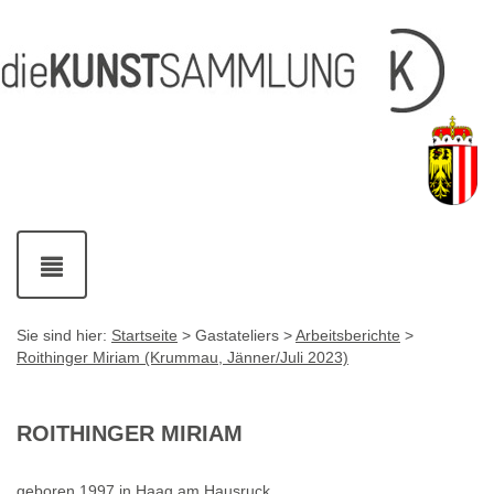
Inhalt
Navigation
Service-
Fußzeile
Accesskey
Accesskey
[1]
[2]
Links
mit
Accesskey
[3]
Kontaktdaten
Accesskey
[4]
Navigation
ein-
und
ausblenden
Sie sind hier:
Startseite
> Gastateliers >
Arbeitsberichte
>
Roithinger Miriam (Krummau, Jänner/Juli 2023)
ROITHINGER MIRIAM
geboren 1997 in Haag am Hausruck