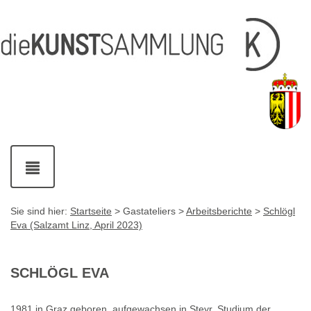
Inhalt
Navigation
Service-
Fußzeile
Accesskey
Accesskey
[1]
[2]
Links
mit
Accesskey
[3]
Kontaktdaten
Accesskey
[4]
Navigation
ein-
und
ausblenden
Sie sind hier:
Startseite
> Gastateliers >
Arbeitsberichte
>
Schlögl
Eva (Salzamt Linz, April 2023)
SCHLÖGL EVA
1981 in Graz geboren, aufgewachsen in Steyr, Studium der