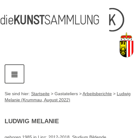
Inhalt
Navigation
Service-
Fußzeile
Accesskey
Accesskey
[1]
[2]
Links
mit
Accesskey
[3]
Kontaktdaten
Accesskey
[4]
Navigation
ein-
und
ausblenden
Sie sind hier:
Startseite
> Gastateliers >
Arbeitsberichte
>
Ludwig
Melanie (Krummau, August 2022)
LUDWIG MELANIE
geboren 1985 in Linz; 2012-2018 Studium Bildende