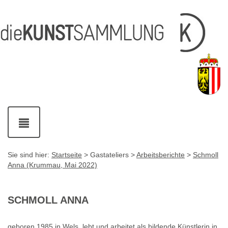
Inhalt
Navigation
Service-
Fußzeile
Accesskey
Accesskey
[1]
[2]
Links
mit
Accesskey
[3]
Kontaktdaten
Accesskey
[4]
Navigation
ein-
und
ausblenden
Sie sind hier:
Startseite
> Gastateliers >
Arbeitsberichte
>
Schmoll
Anna (Krummau, Mai 2022)
SCHMOLL ANNA
geboren 1985 in Wels, lebt und arbeitet als bildende Künstlerin in