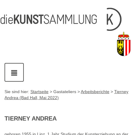
Inhalt
Navigation
Service-
Fußzeile
Accesskey
Accesskey
[1]
[2]
Links
mit
Accesskey
[3]
Kontaktdaten
Accesskey
[4]
Navigation
ein-
und
ausblenden
Sie sind hier:
Startseite
> Gastateliers >
Arbeitsberichte
>
Tierney
Andrea (Bad Hall, Mai 2022)
TIERNEY ANDREA
geboren 1955 in Linz, 1 Jahr Studium der Kunsterziehung an der