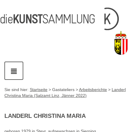
Inhalt
Navigation
Service-
Fußzeile
Accesskey
Accesskey
[1]
[2]
Links
mit
Accesskey
[3]
Kontaktdaten
Accesskey
[4]
Navigation
ein-
und
ausblenden
Sie sind hier:
Startseite
> Gastateliers >
Arbeitsberichte
>
Landerl
Christina Maria (Salzamt Linz, Jänner 2022)
LANDERL CHRISTINA MARIA
geboren 1979 in Steyr, aufgewachsen in Sierning