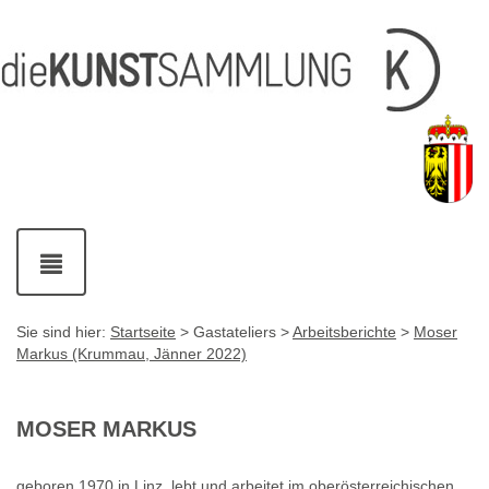
Inhalt
Navigation
Service-
Fußzeile
Accesskey
Accesskey
[1]
[2]
Links
mit
Accesskey
[3]
Kontaktdaten
Accesskey
[4]
Navigation
ein-
und
ausblenden
Sie sind hier:
Startseite
> Gastateliers >
Arbeitsberichte
>
Moser
Markus (Krummau, Jänner 2022)
MOSER MARKUS
geboren 1970 in Linz, lebt und arbeitet im oberösterreichischen