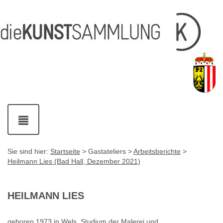
Inhalt
Navigation
Service-
Fußzeile
Accesskey
Accesskey
[1]
[2]
Links
mit
Accesskey
[3]
Kontaktdaten
Accesskey
[4]
Navigation
ein-
und
ausblenden
Sie sind hier:
Startseite
> Gastateliers >
Arbeitsberichte
>
Heilmann Lies (Bad Hall, Dezember 2021)
HEILMANN LIES
geboren 1973 in Wels, Studium der Malerei und