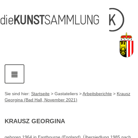
Inhalt
Navigation
Service-
Fußzeile
Accesskey
Accesskey
[1]
[2]
Links
mit
Accesskey
[3]
Kontaktdaten
Accesskey
[4]
Navigation
ein-
und
ausblenden
Sie sind hier:
Startseite
> Gastateliers >
Arbeitsberichte
>
Krausz
Georgina (Bad Hall, November 2021)
KRAUSZ GEORGINA
geboren 1964 in Eastbourne (England), Übersiedlung 1985 nach