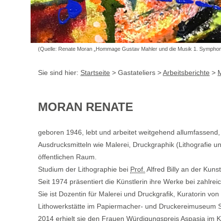
(Quelle: Renate Moran „Hommage Gustav Mahler und die Musik 1. Symphon
Sie sind hier:
Startseite
> Gastateliers >
Arbeitsberichte
>
M
MORAN RENATE
geboren 1946, lebt und arbeitet weitgehend allumfassend
Ausdrucksmitteln wie Malerei, Druckgraphik (Lithografie 
öffentlichen Raum.
Studium der Lithographie bei
Prof.
Alfred Billy an der Kuns
Seit 1974 präsentiert die Künstlerin ihre Werke bei zahlre
Sie ist Dozentin für Malerei und Druckgrafik, Kuratorin vo
Lithowerkstätte im Papiermacher- und Druckereimuseum S
2014 erhielt sie den Frauen Würdigungspreis Aspasia im 