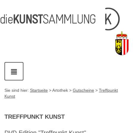
Inhalt
Navigation
Service-
Fußzeile
Accesskey
Accesskey
[1]
[2]
Links
mit
Accesskey
[3]
Kontaktdaten
Accesskey
[4]
Navigation
ein-
und
ausblenden
Sie sind hier:
Startseite
> Artothek >
Gutscheine
>
Treffpunkt
Kunst
TREFFPUNKT KUNST
DVD
-Edition "Treffpunkt Kunst"