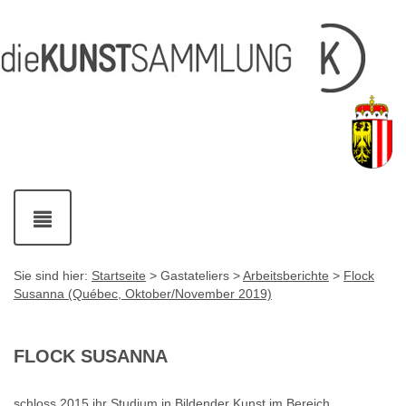
Inhalt
Navigation
Service-
Fußzeile
Accesskey
Accesskey
[1]
[2]
Links
mit
Accesskey
[3]
Kontaktdaten
Accesskey
[4]
Navigation
ein-
und
ausblenden
Sie sind hier:
Startseite
> Gastateliers >
Arbeitsberichte
>
Flock
Susanna (Québec, Oktober/November 2019)
FLOCK SUSANNA
schloss 2015 ihr Studium in Bildender Kunst im Bereich