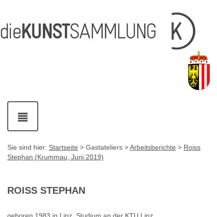
Inhalt
Navigation
Service-
Fußzeile
Accesskey
Accesskey
[1]
[2]
Links
mit
Accesskey
[3]
Kontaktdaten
Accesskey
[4]
Navigation
ein-
und
ausblenden
Sie sind hier:
Startseite
> Gastateliers >
Arbeitsberichte
>
Roiss
Stephan (Krummau, Juni 2019)
ROISS STEPHAN
geboren 1983 in Linz. Studium an der
KTU
Linz