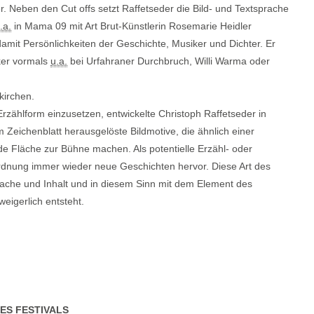
r. Neben den Cut offs setzt Raffetseder die Bild- und Textsprache
.a.
in Mama 09 mit Art Brut-Künstlerin Rosemarie Heidler
damit Persönlichkeiten der Geschichte, Musiker und Dichter. Er
iker vormals
u.a.
bei Urfahraner Durchbruch, Willi Warma oder
kirchen.
 Erzählform einzusetzen, entwickelte Christoph Raffetseder in
 Zeichenblatt herausgelöste Bildmotive, die ähnlich einer
e Fläche zur Bühne machen. Als potentielle Erzähl- oder
Ordnung immer wieder neue Geschichten hervor. Diese Art des
prache und Inhalt und in diesem Sinn mit dem Element des
eigerlich entsteht.
ES FESTIVALS