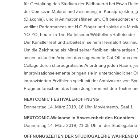
für Gestaltung das Studium der Bildhauerei bei Erwin Reite
der Comics in Malerei und Zeichnung, in Kunstprojekten,
u
(Diakonie), und in Animationsfilmen um. Oft beleuchtet er 
verfilmt Performances mit H.C.Stöger und spielte als Mus
YO-YO, heute im Trio Raffetseder/Wildfellner/Raffetseder.
Der Künstler lebt und arbeitet in seinem Heimatort Gallneu
Um die Zeichnung als Mittel seiner flexiblen, slam-artigen
seinen aktuellen Arbeiten das sogenannte Cut Off, aus dem
Collage durch choreografische Anordnung jeden Raum, jed
Improvisationselemente bringen sie in unterschiedlicher 
improvisierten Erzählens spielt mit der Ambivalenz von S
Fragmentarischen, das beim Jonglieren mit den Texten unw
NEXTCOMIC FESTIVALERÖFFNUNG
Donnerstag 14. März 2019, 18 Uhr, Moviemento, Saal 1
NEXTCOMIC-Welcome in Anwesenheit des Künstlers:
Donnerstag 14. März 2019, 21.05 Uhr in der Studiogalerie
ÖFFNUNGSZEITEN DER STUDIOGALERIE WÄHREND D