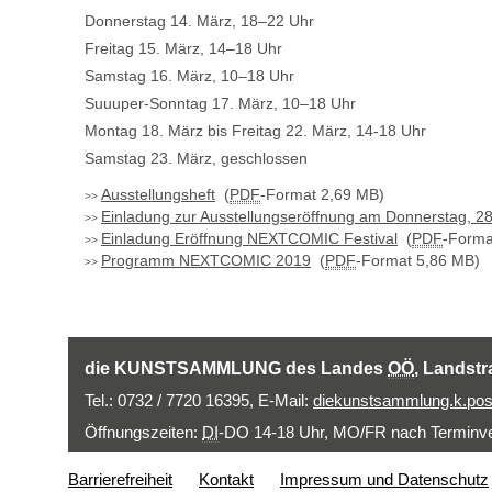
Donnerstag 14. März, 18–22 Uhr
Freitag 15. März, 14–18 Uhr
Samstag 16. März, 10–18 Uhr
Suuuper-Sonntag 17. März, 10–18 Uhr
Montag 18. März bis Freitag 22. März, 14-18 Uhr
Samstag 23. März, geschlossen
Ausstellungsheft
(
PDF
-Format 2,69 MB)
Einladung zur Ausstellungseröffnung am Donnerstag, 28
Einladung Eröffnung NEXTCOMIC Festival
(
PDF
-Forma
Programm NEXTCOMIC 2019
(
PDF
-Format 5,86 MB)
die KUNSTSAMMLUNG des Landes
OÖ
, Landstr
Tel.: 0732 / 7720 16395,
E-Mail
:
diekunstsammlung.k.pos
Öffnungszeiten:
DI
-DO 14-18 Uhr, MO/FR nach Terminver
Barrierefreiheit
Kontakt
Impressum und Datenschutz