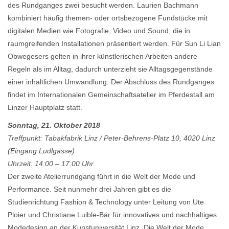
des Rundganges zwei besucht werden. Laurien Bachmann
kombiniert häufig themen- oder ortsbezogene Fundstücke mit
digitalen Medien wie Fotografie, Video und Sound, die in
raumgreifenden Installationen präsentiert werden. Für Sun Li Lian
Obwegesers gelten in ihrer künstlerischen Arbeiten andere
Regeln als im Alltag, dadurch unterzieht sie Alltagsgegenstände
einer inhaltlichen Umwandlung. Der Abschluss des Rundganges
findet im Internationalen Gemeinschaftsatelier im Pferdestall am
Linzer Hauptplatz statt.
Sonntag, 21. Oktober 2018
Treffpunkt: Tabakfabrik Linz / Peter-Behrens-Platz 10, 4020 Linz
(Eingang Ludlgasse)
Uhrzeit: 14:00 – 17:00 Uhr
Der zweite Atelierrundgang führt in die Welt der Mode und
Performance. Seit nunmehr drei Jahren gibt es die
Studienrichtung Fashion & Technology unter Leitung von Ute
Ploier und Christiane Luible-Bär für innovatives und nachhaltiges
Modedesign an der Kunstuniversität Linz. Die Welt der Mode