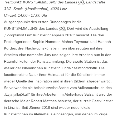
Treffpunkt: KUNSTSAMMLUNG des Landes
OÖ
, Landstraße
31/2. Stock, (Ursulinenhof), 4020 Linz
Uhrzeit: 14:00 - 17:00 Uhr
Ausgangspunkt des ersten Rundganges ist die
KUNSTSAMMLUNG des Landes
OÖ.
Dort wird die Ausstellung
„Soroptimist Linz Künstlerinnenpreis 2018“ besucht. Die drei
Preisträgerinnen Sophie Hammer, Mahsa Teymouri und Hannah
Kordes, drei Nachwuchskünstlerinnen überzeugten mit ihren
Arbeiten eine namhafte Jury und zeigen ihre Arbeiten nun in den
Räumlichkeiten der Kunstsammlung. Die zweite Station ist das
Atelier der Isländischen Künstlerin Linda Steinthorsdottir. Die
facettenreiche Natur ihrer Heimat ist für die Künstlerin immer
wieder Quelle der Inspiration und in ihren Bildern allgegenwärtig.
So verwendet sie beispielsweise Asche vom Vulkanausbruch des
„Eyjafjallajökull" für ihre Arbeiten. Im Atelierhaus Salzamt wird der
deutsche Maler Robert Matthes besucht, der zurzeit Gastkünstler
in Linz ist. Seit Jänner 2018 sind wieder neue lokale
Künstler/innen im Atelierhaus eingezogen, von denen im Zuge