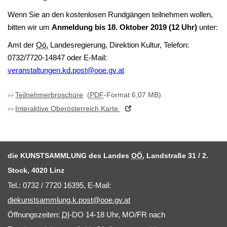
Wenn Sie an den kostenlosen Rundgängen teilnehmen wollen,
bitten wir um
Anmeldung bis 18. Oktober 2019 (12 Uhr)
unter:
Amt der
Oö.
Landesregierung, Direktion Kultur, Telefon:
0732/7720-14847 oder E-Mail:
veranstaltungen.kd.post@ooe.gv.at
Teilnehmerbroschüre
(
PDF
-Format 6,07 MB)
Interaktive Oberösterreich Karte
die KUNSTSAMMLUNG des Landes
OÖ
, Landstraße 31 / 2.
Stock, 4020 Linz
Tel.: 0732 / 7720 16395,
E-Mail
:
diekunstsammlung.k.post@ooe.gv.at
Öffnungszeiten:
DI
-DO 14-18 Uhr, MO/FR nach