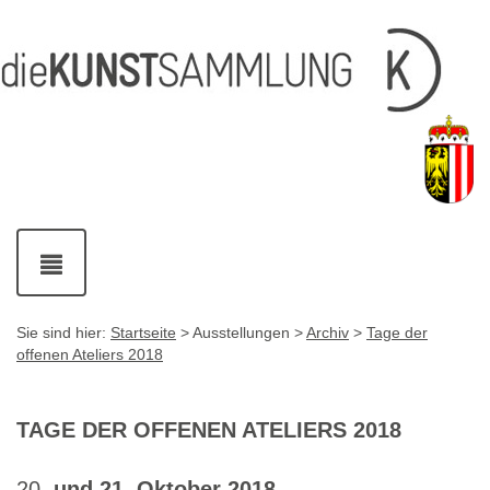
Inhalt
Navigation
Service-
Fußzeile
Accesskey
Accesskey
[1]
[2]
Links
mit
Accesskey
[3]
Kontaktdaten
Accesskey
[4]
Navigation
ein-
und
ausblenden
Sie sind hier:
Startseite
> Ausstellungen >
Archiv
>
Tage der
offenen Ateliers 2018
TAGE DER OFFENEN ATELIERS 2018
20
. und 21. Oktober 2018