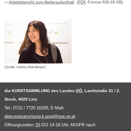
Arbeitsbericht zum Atelieraufenthalt
(
PDF
-Format 836,65 KB)
(Quelle: Violetta Wakolbinger)
die KUNSTSAMMLUNG des Landes
OÖ
, Landstraße 31 / 2.
Stock, 4020 Linz
Tel.: 0732 / 7720 16395,
E-Mail
:
diekunstsammlung.k.post@ooe.gv.at
Öffnungszeiten:
DI
-DO 14-18 Uhr, MO/FR nach