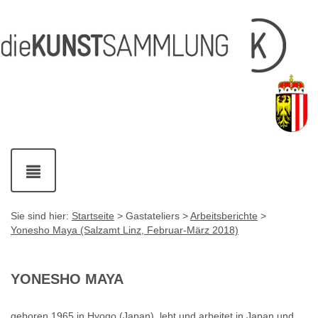
Inhalt
Navigation
Service-
Fußzeile
Accesskey
Accesskey
[1]
[2]
Links
mit
Accesskey
[3]
Kontaktdaten
Accesskey
[4]
Navigation
ein-
und
ausblenden
Sie sind hier:
Startseite
> Gastateliers >
Arbeitsberichte
>
Yonesho Maya (Salzamt Linz, Februar-März 2018)
YONESHO MAYA
geboren 1965 in Hyogo (Japan), lebt und arbeitet in Japan und