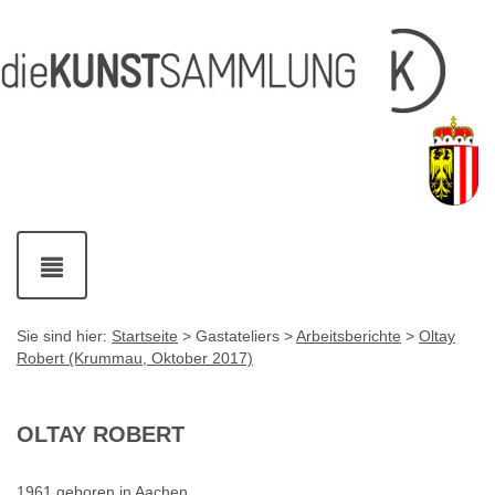
Inhalt
Navigation
Service-
Fußzeile
Accesskey
Accesskey
[1]
[2]
Links
mit
Accesskey
[3]
Kontaktdaten
Accesskey
[4]
Navigation
ein-
und
ausblenden
Sie sind hier:
Startseite
> Gastateliers >
Arbeitsberichte
>
Oltay
Robert (Krummau, Oktober 2017)
OLTAY ROBERT
1961 geboren in Aachen