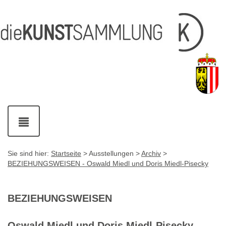
Inhalt
Navigation
Service-
Fußzeile
Accesskey
Accesskey
[1]
[2]
Links
mit
Accesskey
[3]
Kontaktdaten
Accesskey
[4]
Navigation
ein-
und
ausblenden
Sie sind hier:
Startseite
> Ausstellungen >
Archiv
>
BEZIEHUNGSWEISEN - Oswald Miedl und Doris Miedl-Pisecky
BEZIEHUNGSWEISEN
Oswald Miedl und Doris Miedl-Pisecky