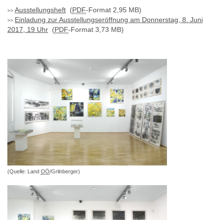
Ausstellungsheft
(
PDF
-Format 2,95 MB)
Einladung zur Ausstellungseröffnung am Donnerstag, 8. Juni
2017, 19 Uhr
(
PDF
-Format 3,73 MB)
(Quelle: Land
OÖ
/Grilnberger)