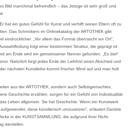
s Bild manchmal befremdlich – das Jetzige ist sehr groß und
i.
hat ein gutes Gefühl für Kunst und verhilft seinen Eltern oft zu
t hätten. Das Schmökern im Onlinekatalog der ARTOTHEK gibt
el eindrücklicher. „Vor allem das Format überrascht vor Ort“,
swahlfindung folgt einer bestimmten Struktur, die geprägt ist
 und am Ende wird ein gemeinsamer Nenner gefunden. „Es darf
nor. Natürlich birgt jedes Ende der Leihfrist einen Abschied und
der nächsten Kunstleihe kommt frischer Wind auf und man holt
beiten aus der ARTOTHEK, sondern auch Selbstgemachtes,
ene Geschichte erzählen, sorgen für ein Gefühl von Individualität
d das Leben allgemein. Sie hat Geschichte. Wenn ein Kunstwerk
ufgewendet, diese künstlerisch umzusetzen“, erläutert Daniela
n Werke in der KUNSTSAMMLUNG, die aufgrund ihrer Nicht-
g darstellen.