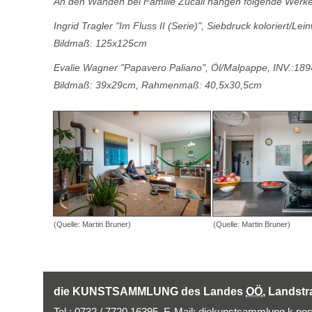
An den Wänden bei Familie Zucali hängen folgende Werke
Ingrid Tragler "Im Fluss II (Serie)", Siebdruck koloriert/Le
Bildmaß: 125x125cm
Evalie Wagner "Papavero Paliano", Öl/Malpappe, INV.:189
Bildmaß: 39x29cm, Rahmenmaß: 40,5x30,5cm
(Quelle: Martin Bruner)
(Quelle: Martin Bruner)
die KUNSTSAMMLUNG des Landes
OÖ
, Landstr
Tel.: 0732 / 7720 16395,
E-Mail
:
diekunstsammlung.k.pos