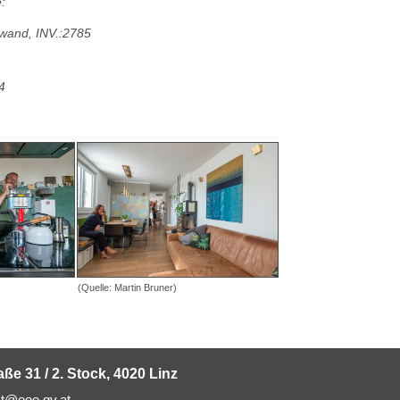
:
inwand, INV.:2785
4
(Quelle: Martin Bruner)
aße 31 / 2. Stock, 4020 Linz
t@ooe.gv.at