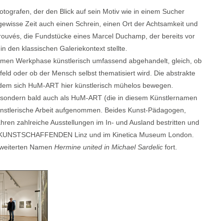
tografen, der den Blick auf sein Motiv wie in einem Sucher
r gewisse Zeit auch einen Schrein, einen Ort der Achtsamkeit und
trouvés, die Fundstücke eines Marcel Duchamp, der bereits vor
den klassischen Galeriekontext stellte.
men Werkphase künstlerisch umfassend abgehandelt, gleich, ob
ld oder ob der Mensch selbst thematisiert wird. Die abstrakte
n dem sich HuM-ART hier künstlerisch mühelos bewegen.
t, sondern bald auch als HuM-ART (die in diesem Künstlernamen
künstlerische Arbeit aufgenommen. Beides Kunst-Pädagogen,
hren zahlreiche Ausstellungen im In- und Ausland bestritten und
den KUNSTSCHAFFENDEN Linz und im Kinetica Museum London.
erweiterten Namen
Hermine united in Michael Sardelic
fort.