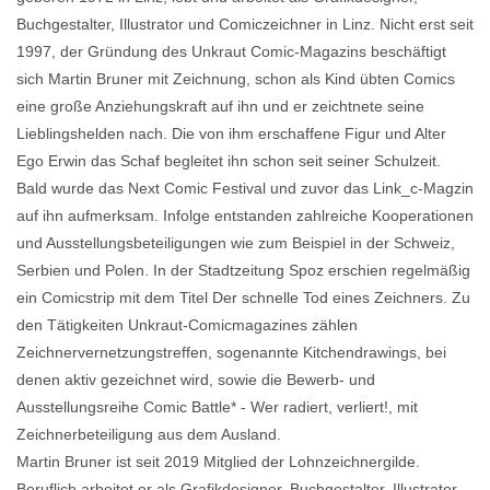
Buchgestalter, Illustrator und Comiczeichner in Linz. Nicht erst seit
1997, der Gründung des Unkraut Comic-Magazins beschäftigt
sich Martin Bruner mit Zeichnung, schon als Kind übten Comics
eine große Anziehungskraft auf ihn und er zeichtnete seine
Lieblingshelden nach. Die von ihm erschaffene Figur und Alter
Ego Erwin das Schaf begleitet ihn schon seit seiner Schulzeit.
Bald wurde das Next Comic Festival und zuvor das Link_c-Magzin
auf ihn aufmerksam. Infolge entstanden zahlreiche Kooperationen
und Ausstellungsbeteiligungen wie zum Beispiel in der Schweiz,
Serbien und Polen. In der Stadtzeitung Spoz erschien regelmäßig
ein Comicstrip mit dem Titel Der schnelle Tod eines Zeichners. Zu
den Tätigkeiten Unkraut-Comicmagazines zählen
Zeichnervernetzungstreffen, sogenannte Kitchendrawings, bei
denen aktiv gezeichnet wird, sowie die Bewerb- und
Ausstellungsreihe Comic Battle* - Wer radiert, verliert!, mit
Zeichnerbeteiligung aus dem Ausland.
Martin Bruner ist seit 2019 Mitglied der Lohnzeichnergilde.
Beruflich arbeitet er als Grafikdesigner, Buchgestalter, Illustrator