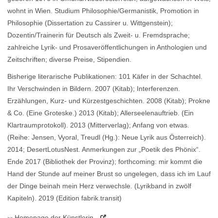
wohnt in Wien. Studium Philosophie/Germanistik, Promotion in
Philosophie (Dissertation zu Cassirer u. Wittgenstein);
Dozentin/Trainerin für Deutsch als Zweit- u. Fremdsprache;
zahlreiche Lyrik- und Prosaveröffentlichungen in Anthologien und
Zeitschriften; diverse Preise, Stipendien.
Bisherige literarische Publikationen: 101 Käfer in der Schachtel.
Ihr Verschwinden in Bildern. 2007 (Kitab); Interferenzen.
Erzählungen, Kurz- und Kürzestgeschichten. 2008 (Kitab); Prokne
& Co. (Eine Groteske.) 2013 (Kitab); Allerseelenauftrieb. (Ein
Klartraumprotokoll). 2013 (Mitterverlag); Anfang von etwas.
(Reihe: Jensen, Vyoral, Treudl (Hg.): Neue Lyrik aus Österreich).
2014; DesertLotusNest. Anmerkungen zur „Poetik des Phönix“.
Ende 2017 (Bibliothek der Provinz); forthcoming: mir kommt die
Hand der Stunde auf meiner Brust so ungelegen, dass ich im Lauf
der Dinge beinah mein Herz verwechsle. (Lyrikband in zwölf
Kapiteln). 2019 (Edition fabrik.transit)
Homepage
der Künstlerin