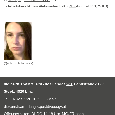
Arbeitsbericht zum Atelieraufenthalt
(
PDF
-Format 410,75 KB)
(Quelle: Isabella Breier)
die KUNSTSAMMLUNG des Landes
OÖ
, Landstraße 31 / 2.
Stock, 4020 Linz
Tel.: 0732 / 7720 16395,
E-Mail
:
diekunstsammlung.k.post@ooe.gv.at
Öffnungszeiten:
DI
-DO 14-18 Uhr, MO/FR nach