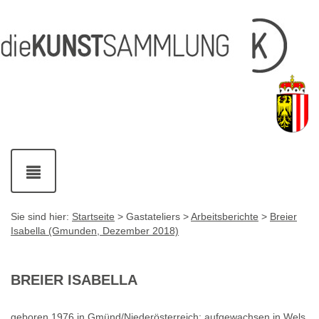
Inhalt
Navigation
Service-
Fußzeile
Accesskey
Accesskey
[1]
[2]
Links
mit
Accesskey
[3]
Kontaktdaten
Accesskey
[4]
Navigation
ein-
und
ausblenden
Sie sind hier:
Startseite
> Gastateliers >
Arbeitsberichte
>
Breier
Isabella (Gmunden, Dezember 2018)
BREIER ISABELLA
geboren 1976 in Gmünd/Niederösterreich; aufgewachsen in Wels,