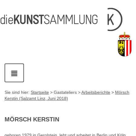
Inhalt
Navigation
Service-
Fußzeile
Accesskey
Accesskey
[1]
[2]
Links
mit
Accesskey
[3]
Kontaktdaten
Accesskey
[4]
Navigation
ein-
und
ausblenden
Sie sind hier:
Startseite
> Gastateliers >
Arbeitsberichte
>
Mörsch
Kerstin (Salzamt Linz, Juni 2018)
MÖRSCH KERSTIN
geboren 1979 in Gerolstein, lebt und arbeitet in Berlin und Köln,